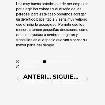
Una muy buena práctica puede ser empezar
por elegir los colores y el diseño de las
paredes, para este caso podemos agregar
un divertido papel tapiz y sería muy valioso
que el niño lo escogiese. Permitir que los
menores tomen pequeñas decisiones como
esta los ayudara a sentirse seguros y
tranquilos en el espacio que van a pasar su
mayor parte del tiempo.
The Wall
abril 22, 2022
4:57 pm
Prev
Next
ANTERIOR
SIGUIENTE
THE WALL PRESENTE EN EXPO CONSTRUCCIÓN Y EXPO DISEÑO
EL 2022 SE CONVIRTIÓ EN NUESTRO RETO