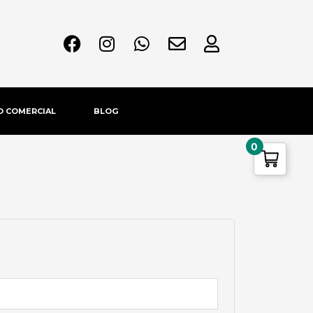
F
I
W
E
U
a
n
h
n
s
c
s
a
v
e
e
t
t
e
r
b
a
s
l
O COMERCIAL
BLOG
o
g
a
o
o
r
p
p
0
k
a
p
e
m