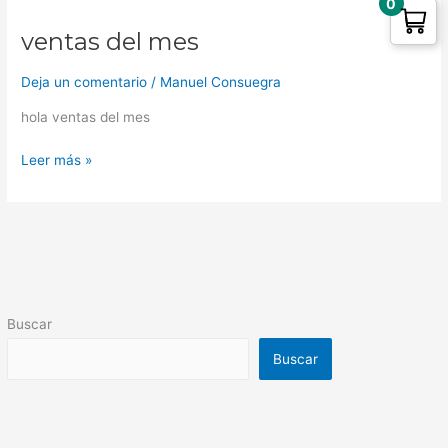
0
ventas del mes
ventas
del
mes
Deja un comentario
/
Manuel Consuegra
hola ventas del mes
Leer más »
Buscar
Buscar