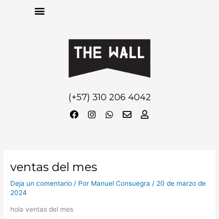
Menu
Ir
al
contenido
(+57) 310 206 4042
F
I
W
E
U
a
n
h
n
s
c
s
a
v
e
e
t
t
e
r
b
a
s
l
o
g
a
o
o
r
p
p
ventas del mes
k
a
p
e
m
Deja un comentario
/ Por
Manuel Consuegra
/
20 de marzo de
2024
hola ventas del mes